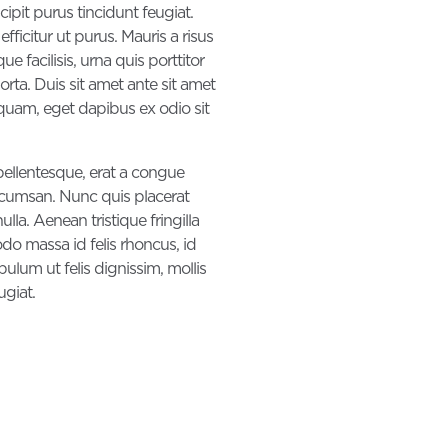
ipit purus tincidunt feugiat.
fficitur ut purus. Mauris a risus
 facilisis, urna quis porttitor
orta. Duis sit amet ante sit amet
quam, eget dapibus ex odio sit
s pellentesque, erat a congue
 accumsan. Nunc quis placerat
a. Aenean tristique fringilla
do massa id felis rhoncus, id
bulum ut felis dignissim, mollis
giat.