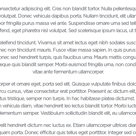
ctetur adipiscing elit. Cras non blandit tortor. Nulla pellentesque u
 volutpat. Donec vehicula dapibus porta. Nullam tincidunt, elit ul
or fringilla purus massa vel ante. Suspendisse ornare urna sed tel
end, eget pharetra nisl volutpat. Sed scelerisque ipsum lacus, ut ti
leifend tincidunt. Vivamus sit amet lectus eget nibh sodales susci
c non tincidunt mauris. Fusce vitae massa sapien. In quis purus li
 Donec sed hendrerit turpis, quis faucibus urna. Mauris mattis cong
ue quis blandit semper. Morbi euismod fringilla urna, non con
vitae ante fermentum ullamcorper.
rper et ornare eget, porta sed elit. Quisque vulputate finibus do
rcu cursus, vitae consectetur erat porttitor. Praesent ac dictum eli
ctus tristique, semper non turpis. In hac habitasse platea dictumst.
ehicula diam, vitae hendrerit leo lectus blandit tortor. Morbi luct
elementum semper. Vestibulum sollicitudin blandit elit, eu ullam
elit hendrerit dictum nec luctus ex. Etiam ullamcorper ultrices di
am porta. Donec efficitur quis tellus eget porttitor. Integer sed 