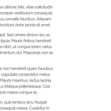
ltricies felis, vitae sollicitudin
lamcorper vestibulum consequat,
lus convallis faucibus. Aliquam
ncidunt dolor lacinia sit amet.
pit. Sed ornare dictum leo, ac
gula. Mauris finibus hendrerit
ue nibh, ut congue lorem varius
dimentum dui. Maecenas non ex
lor, non hendrerit quam faucibus
t, vulputate consectetur metus.
 Mauris maximus, lectus lacinia
us tristique pellentesque. Cras
corper massa congue ac.
am, quis tempus arcu feugiat
consequat massa. Curabitur in