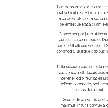
Lorem ipsum dolor sit amet, conse
erat vehicula eu. Aliquam erat
arcu dolor placerat ante, temp
pellentesque erat a quam eleif
Donec tempor justo ut lacus e
laoreet arcu commodo et. Done
ornare. Ut ultricies erat sem.
commodo. Quisque dapibus neq
Pellentesque risus sem, ullamco
eu. Donec mollis lectus quis a
Integer ex odio, feugiat eu lu
eleifend commodo, orci lorem v
faucibus dui ac nulla 
Suspendisse non elit eget v
maximus. Mauris congue aliqu