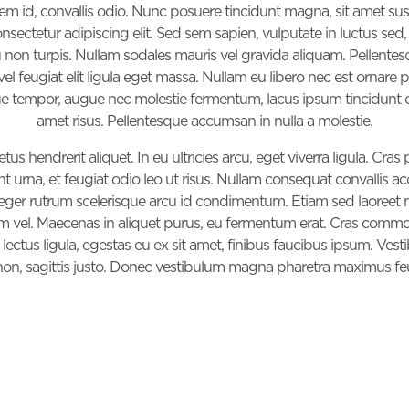
em id, convallis odio. Nunc posuere tincidunt magna, sit amet susc
ectetur adipiscing elit. Sed sem sapien, vulputate in luctus sed, e
n turpis. Nullam sodales mauris vel gravida aliquam. Pellentesque
vel feugiat elit ligula eget massa. Nullam eu libero nec est ornare p
que tempor, augue nec molestie fermentum, lacus ipsum tincidunt 
amet risus. Pellentesque accumsan in nulla a molestie.
us hendrerit aliquet. In eu ultricies arcu, eget viverra ligula. Cra
dunt urna, et feugiat odio leo ut risus. Nullam consequat convallis
ger rutrum scelerisque arcu id condimentum. Etiam sed laoreet null
ssim vel. Maecenas in aliquet purus, eu fermentum erat. Cras commo
ectus ligula, egestas eu ex sit amet, finibus faucibus ipsum. Vesti
non, sagittis justo. Donec vestibulum magna pharetra maximus feu