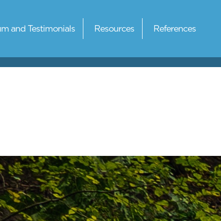
um and Testimonials
Resources
References